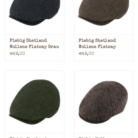
Marken
Fiebig Shetland
Fiebig Shetland
Wollene Flatcap Grau
Wollene Flatcap
Taupe
€49,00
€49,00