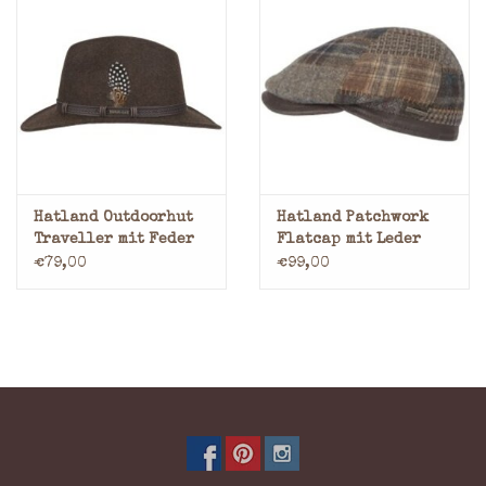
Hatland Outdoorhut
Hatland Patchwork
Traveller mit Feder
Flatcap mit Leder
Braun
Peak
€79,00
€99,00