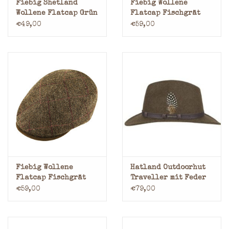
Fiebig Shetland
Fiebig Wollene
Wollene Flatcap Grün
Flatcap Fischgrät
Braun
€49,00
€59,00
Fiebig Wollene
Hatland Outdoorhut
Flatcap Fischgrät
Traveller mit Feder
Beige
Olivgrün
€59,00
€79,00