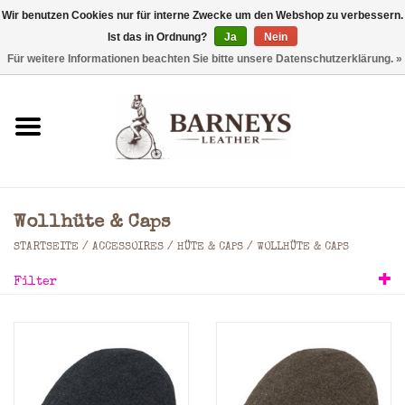
Wir benutzen Cookies nur für interne Zwecke um den Webshop zu verbessern.
Ist das in Ordnung?
Ja
Nein
0 Artikel - €0,00
Für weitere Informationen beachten Sie bitte unsere Datenschutzerklärung. »
Startseite
Geldbörse
Laptoptaschen
Wollhüte & Caps
Rucksäcke
STARTSEITE
/
ACCESSOIRES
/
HÜTE & CAPS
/
WOLLHÜTE & CAPS
Filter
Schultertaschen
Taschen
Accessoires