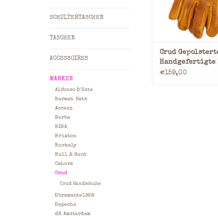
When the gloves rea
SCHULTERTASCHEN
undergo our 8 st
finishing 
TASCHEN
ZUM WARENKORB HI
Crud Gepolstert
ACCESSOIRES
Handgefertigte 
Handschuhe
€159,00
MARKEN
Alfonso D'Este
Barmah Hats
Accezz
Berba
BIBA
Brixton
Burkely
Bull & Hunt
Cahoré
Crud
Crud Handschuhe
Dbramante1928
Depeche
dR Amsterdam