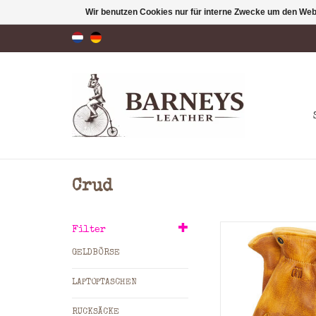
Wir benutzen Cookies nur für interne Zwecke um den Web
Crud
As the regular Gjö
Filter
the black edition g
GELDBÖRSE
off from a piece 
quality (A-Grade)
LAPTOPTASCHEN
from where each glo
cut and sewn tog
RUCKSÄCKE
skilled craft