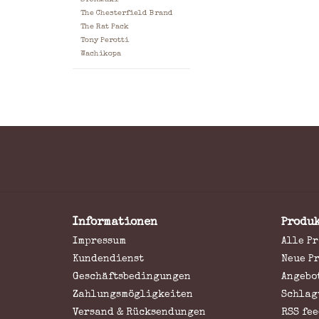
The Chesterfield Brand
The Rat Pack
Tony Perotti
Wachikopa
Informationen
Produ
Impressum
Alle P
Kundendienst
Neue P
Geschäftsbedingungen
Angebo
Zahlungsmögligkeiten
Schlag
Versand & Rücksendungen
RSS fee