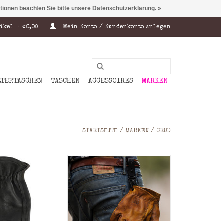
ationen beachten Sie bitte unsere Datenschutzerklärung. »
ikel - €0,00
Mein Konto / Kundenkonto anlegen
LTERTASCHEN
TASCHEN
ACCESSOIRES
MARKEN
STARTSEITE
/
MARKEN
/
CRUD
r Gjöra gloves,
Crud Handgefertigte Leder
ion gloves start
Handschuhe
piece of high
ZUM WARENKORB HINZUFÜGEN
rade) cow hide
h glove is hand
n together by
craftsmen.