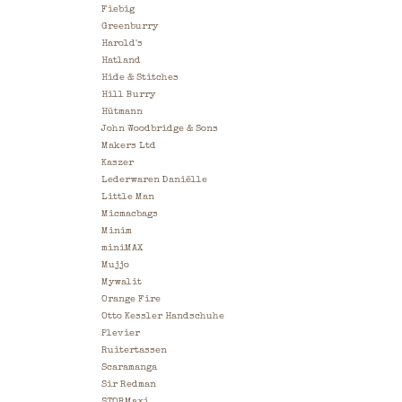
Fiebig
Greenburry
Harold's
Hatland
Hide & Stitches
Hill Burry
Hütmann
John Woodbridge & Sons
Makers Ltd
Kaszer
Lederwaren Daniëlle
Little Man
Micmacbags
Minim
miniMAX
Mujjo
Mywalit
Orange Fire
Otto Kessler Handschuhe
Plevier
Ruitertassen
Scaramanga
Sir Redman
STORMaxi