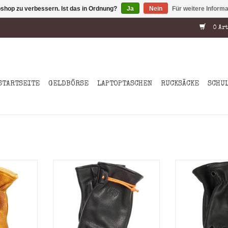
shop zu verbessern. Ist das in Ordnung?
Ja
Nein
Für weitere Inform
0 Art
STARTSEITE
GELDBÖRSE
LAPTOPTASCHEN
RUCKSÄCKE
SCHU
ra gloves,
As the regular Gjöra gloves,
As the regula
loves start
the black edition gloves start
the black edit
of high
off from a piece of high
off from a 
 cow hide
quality (A-Grade) cow hide
quality (A-G
ve is hand
from where each glove is hand
from where eac
ether by
cut and sewn together by
cut and sew
smen.
skilled craftsmen.
skilled 