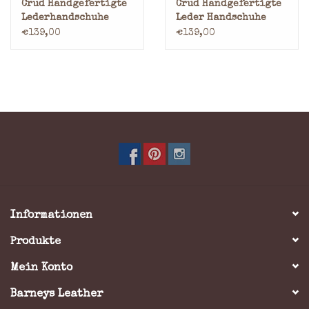
Crud Handgefertigte
Crud Handgefertigte
Lederhandschuhe
Leder Handschuhe
Schwarz
€139,00
€139,00
Informationen
Produkte
Mein Konto
Barneys Leather