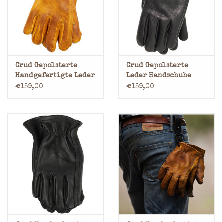
Marken
Crud Gepolsterte
Crud Gepolsterte
Handgefertigte Leder
Leder Handschuhe
Handschuhe
Schwarz
€159,00
€159,00