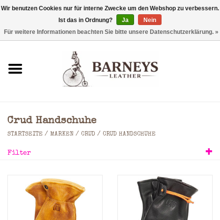
Wir benutzen Cookies nur für interne Zwecke um den Webshop zu verbessern.
Ist das in Ordnung?
Ja
Nein
0 Artikel - €0,00
Für weitere Informationen beachten Sie bitte unsere Datenschutzerklärung. »
Startseite
Geldbörse
Laptoptaschen
Crud Handschuhe
Rucksäcke
STARTSEITE
/
MARKEN
/
CRUD
/
CRUD HANDSCHUHE
Filter
Schultertaschen
Taschen
Accessoires