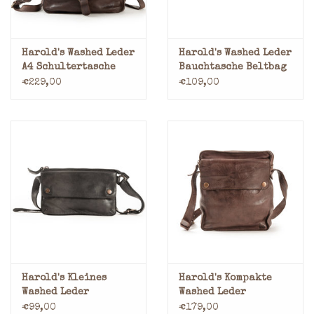
Harold's Washed Leder
Harold's Washed Leder
A4 Schultertasche
Bauchtasche Beltbag
Postmanbag
Gürteltasche
€229,00
€109,00
Harold's Kleines
Harold's Kompakte
Washed Leder
Washed Leder
Bauchtasche Beltbag
Schultertasche
€99,00
€179,00