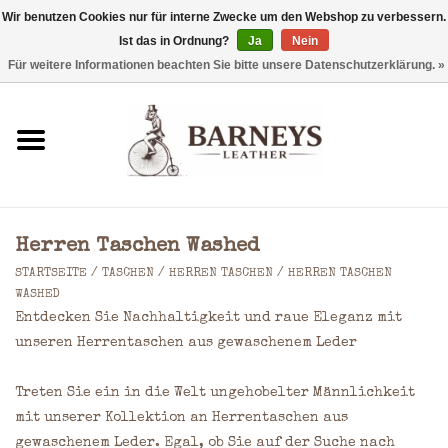
Wir benutzen Cookies nur für interne Zwecke um den Webshop zu verbessern.
Ist das in Ordnung?
Ja
Nein
0 Artikel - €0,00
Für weitere Informationen beachten Sie bitte unsere Datenschutzerklärung. »
Startseite
Geldbörse
Laptoptaschen
Herren Taschen Washed
Rucksäcke
STARTSEITE
/
TASCHEN
/
HERREN TASCHEN
/
HERREN TASCHEN
WASHED
Entdecken Sie Nachhaltigkeit und raue Eleganz mit
Schultertaschen
unseren Herrentaschen aus gewaschenem Leder
Taschen
Treten Sie ein in die Welt ungehobelter Männlichkeit
mit unserer Kollektion an Herrentaschen aus
Accessoires
gewaschenem Leder. Egal, ob Sie auf der Suche nach