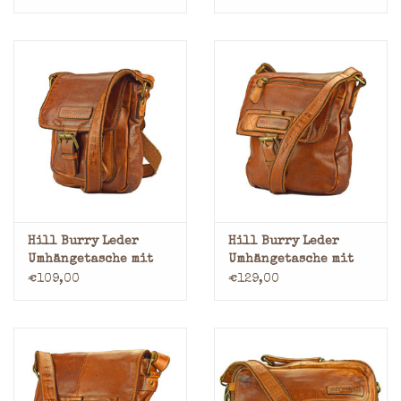
Gürteltasche
Hill Burry Leder
Hill Burry Leder
Umhängetasche mit
Umhängetasche mit
Uberschlag Small
Uberschlag Medium
€109,00
€129,00