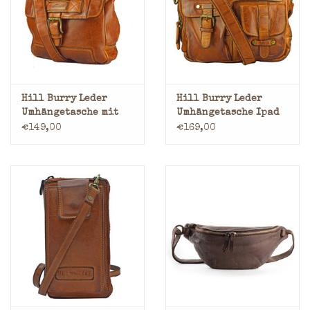
Hill Burry Leder
Hill Burry Leder
Umhängetasche mit
Umhängetasche Ipad
Uberschlag Large
Tasche
€149,00
€169,00