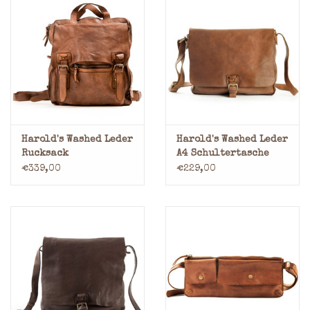
Harold's Washed Leder
Harold's Washed Leder
Rucksack
A4 Schultertasche
Uberschlagtasche
€339,00
€229,00