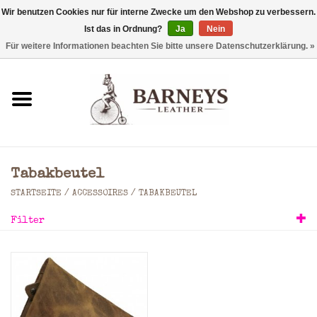
Wir benutzen Cookies nur für interne Zwecke um den Webshop zu verbessern.
Ist das in Ordnung?
Ja
Nein
0 Artikel - €0,00
Für weitere Informationen beachten Sie bitte unsere Datenschutzerklärung. »
Startseite
Geldbörse
Laptoptaschen
Tabakbeutel
Rucksäcke
STARTSEITE
/
ACCESSOIRES
/
TABAKBEUTEL
Filter
Schultertaschen
Taschen
Accessoires