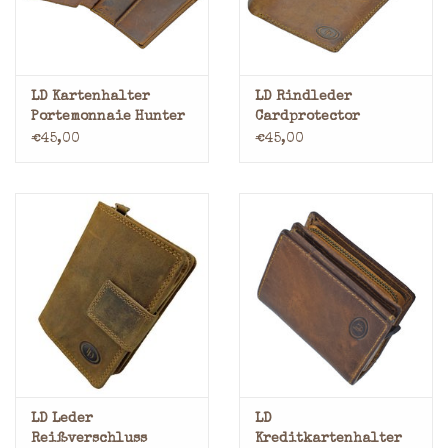
LD Kartenhalter
LD Rindleder
Portemonnaie Hunter
Cardprotector
Rindleder mit
Portemonnaie mit
€45,00
€45,00
Münzfach – RFID-
Münzfach – RFID-
Schutz
Schutz
LD Leder
LD
Reißverschluss
Kreditkartenhalter