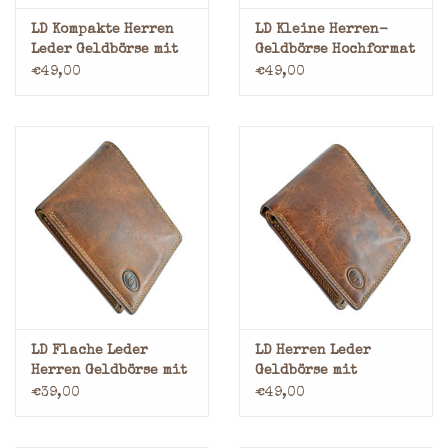
LD Kompakte Herren
LD Kleine Herren-
Leder Geldbörse mit
Geldbörse Hochformat
RFID-Schutz
– Hunterleder
€49,00
€49,00
LD Flache Leder
LD Herren Leder
Herren Geldbörse mit
Geldbörse mit
RFID
Geheimfach & RFID-
€39,00
€49,00
Schutz