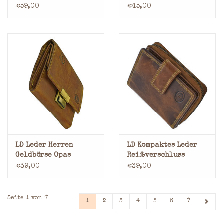
Geldbörse mit RFID-
Geldbörse mit
€59,00
€45,00
Schutz
Reißverschluss
Hunter Rindleder
LD Leder Herren
LD Kompaktes Leder
Geldbörse Opas
Reißverschluss
Geldbörse
Geldbörse
€39,00
€39,00
Seite 1 von 7
1
2
3
4
5
6
7