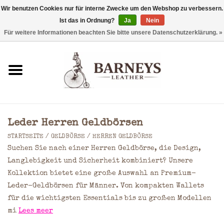
Wir benutzen Cookies nur für interne Zwecke um den Webshop zu verbessern.
Ist das in Ordnung?
Ja
Nein
0 Artikel - €0,00
Für weitere Informationen beachten Sie bitte unsere Datenschutzerklärung. »
Startseite
Geldbörse
Laptoptaschen
Leder Herren Geldbörsen
Rucksäcke
STARTSEITE
/
GELDBÖRSE
/
HERREN GELDBÖRSE
Suchen Sie nach einer Herren Geldbörse, die Design,
Schultertaschen
Langlebigkeit und Sicherheit kombiniert? Unsere
Kollektion bietet eine große Auswahl an Premium-
Leder-Geldbörsen für Männer. Von kompakten Wallets
Taschen
für die wichtigsten Essentials bis zu großen Modellen
mi
Lees meer
Accessoires