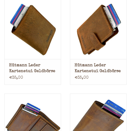
Hütmann Leder
Hütmann Leder
Kartenetui Geldbörse
Kartenetui Geldbörse
mit RFID – Kompaktes
mit Münzfach & RFID –
€35,00
€35,00
Rindsleder Modell
Personalisierbar