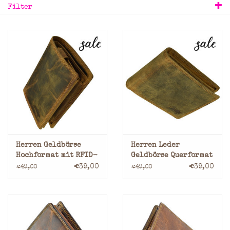
Filter
Marken
Herren Geldbörse
Herren Leder
Hochformat mit RFID-
Geldbörse Querformat
Schutz
mit RFID-Schutz
€39,00
€39,00
€49,00
€49,00