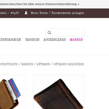
ationen beachten Sie bitte unsere Datenschutzerklärung. »
ikel - €0,00
Mein Konto / Kundenkonto anlegen
LTERTASCHEN
TASCHEN
ACCESSOIRES
MARKEN
STARTSEITE
/
MARKEN
/
HÜTMANN
/
HÜTMANN GELDBÖRSE
acte leren
Exklusive leder Herren
r portemonnee
Geldbörse gefertigt aus stark
iligheid, stijl
geöltes full grain Rindleder
bergruimte in
mit vielen
ormaat. Gemaakt
Kreditkartenfächern und ein
dig rundleer,
geräumiges Münzgeldfach
rsoort die door
(Wiener Schachtel) ein