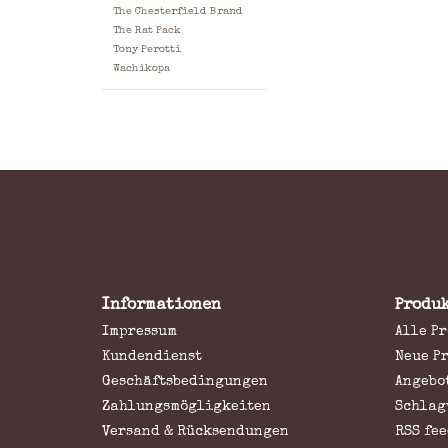
The Chesterfield Brand
The Rat Pack
Tony Perotti
Wachikopa
Informationen
Produ
Impressum
Alle P
Kundendienst
Neue P
Geschäftsbedingungen
Angebo
Zahlungsmögligkeiten
Schlag
Versand & Rücksendungen
RSS fee