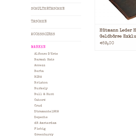
hochwertig verar
Geldbörse, 
SCHULTERTASCHEN
Kreditkartenfäch
mitgenäht, das G
TASCHEN
ZUM WARENKORB HI
Hütmann Leder 
ACCESSOIRES
Geldbörse Exklu
Viele Karten
€59,00
MARKEN
Hochformat
Alfonso D'Este
Barmah Hats
Accezz
Berba
BIBA
Brixton
Burkely
Bull & Hunt
Cahoré
Crud
Dbramante1928
Depeche
dR Amsterdam
Fiebig
Greenburry