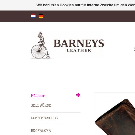
Wir benutzen Cookies nur für interne Zwecke um den Web
Exklusive leder
Filter
Geldbörse gefertigt
GELDBÖRSE
geöltes full grain
mit viele
LAPTOPTASCHEN
Kreditkartenfächer
geräumiges Münzg
RUCKSÄCKE
(Wiener Schacht