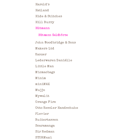
Harold's
Hatland
Hide & Stitches
Hill Burry
Hütmann
Hütmann Geldbörse
John Woodbridge & Sons
Makers Ltd
Kaszer
Lederwaren Daniëlle
Little Man
Micmacbags
Minim
miniMAX
Mujjo
Mywalit
Orange Fire
Otto Kessler Handschuhe
Plevier
Ruitertassen
Scaramanga
Sir Redman
STORMaxi