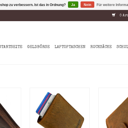
shop zu verbessern. Ist das in Ordnung?
Ja
Nein
Für weitere Inform
0 Art
STARTSEITE
GELDBÖRSE
LAPTOPTASCHEN
RUCKSÄCKE
SCHU
 Herren
Diese kompakte Leder
Deze comp
 aus stark
Kartenetui Geldbörse vereint
pasjeshoude
 Rindleder
Sicherheit, Stil und
combineert ve
n
Funktionalität in einem
en slimme op
n und ein
durchdachten Design.
een handzaam f
eldfach
Gefertigt aus hochwertigem
van hoogwaar
el) ein
Rindsleder, einer robusten
een sterke lee