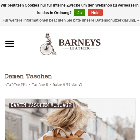
Wir benutzen Cookies nur für interne Zwecke um den Webshop zu verbessern.
Ist das in Ordnung?
Ja
Nein
0 Artikel - €0,00
Für weitere Informationen beachten Sie bitte unsere Datenschutzerklärung. »
Startseite
Geldbörse
Laptoptaschen
Damen Taschen
Rucksäcke
STARTSEITE
/
TASCHEN
/
DAMEN TASCHEN
Schultertaschen
DAMEN TASCHEN VINTAGE
Taschen
Accessoires