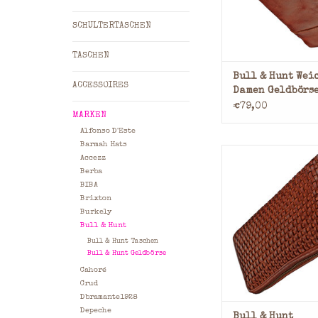
Farbe: Vintage
SCHULTERTASCHEN
ZUM WARENKORB HI
TASCHEN
Bull & Hunt Wei
ACCESSOIRES
Damen Geldbörse
Reißverschluss
€79,00
MARKEN
Vintage Cognac
Alfonso D'Este
Barmah Hats
Min.12 Kreditkart
Accezz
2 Geldscheinf
Berba
Kleingeld: Münzgel
BIBA
Reißverschl
Brixton
Material: Washed 
Burkely
Maße: 11,0 x 20,0 x 
Bull & Hunt
x B x T)
Bull & Hunt Taschen
Farbe: Vintage
Bull & Hunt Geldbörse
Cahoré
ZUM WARENKORB HI
Crud
Dbramante1928
Depeche
Bull & Hunt