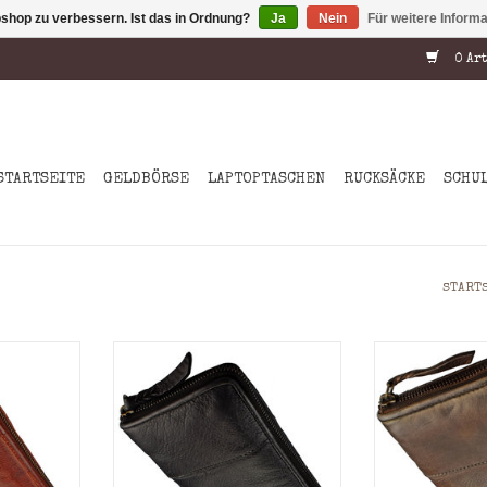
shop zu verbessern. Ist das in Ordnung?
Ja
Nein
Für weitere Inform
0 Art
STARTSEITE
GELDBÖRSE
LAPTOPTASCHEN
RUCKSÄCKE
SCHU
START
enfächer
Min.8 Kreditkartenfächer
Min.8 Kredi
ächer
3 Geldscheinfächer
3 Geldsc
dfach mit
Kleingeld: Münzgeldfach mit
Kleingeld: Mü
uss
Reißverschluss
Reißve
rindleder
Material: Washed rindleder
Material: Wa
3,0 cm = (H
Maße: 11,0 x 20,0 x 3,0 cm = (H
Maße: 11,0 x 20
x B x T)
x B