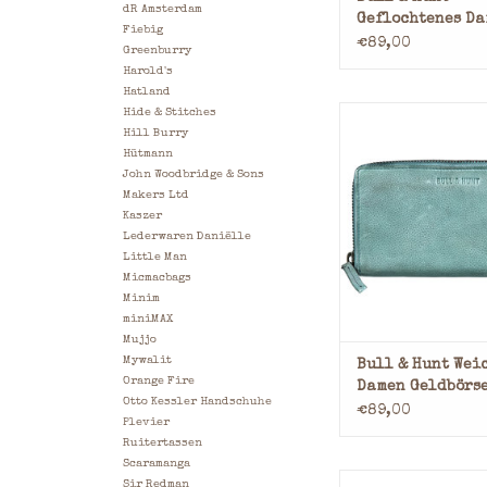
dR Amsterdam
Geflochtenes D
Fiebig
Geldbörse mit
€89,00
Greenburry
Reißverschluss
Harold's
Vintage Cognac
Hatland
Hide & Stitches
Min.12 Kreditkart
Hill Burry
3 Geldscheinf
Hütmann
RFID Protect
John Woodbridge & Sons
Kleingeld: Münzgel
Makers Ltd
Reißverschl
Kaszer
Material: Washed 
Lederwaren Daniëlle
Maße: 11,0 x 20,0 x 
Little Man
x B x T)
Micmacbags
Farbe: Sto
Minim
miniMAX
ZUM WARENKORB HI
Mujjo
Mywalit
Bull & Hunt Wei
Orange Fire
Damen Geldbörse
Otto Kessler Handschuhe
Reißverschluss
€89,00
Plevier
Ruitertassen
Scaramanga
Min.12 Kreditkart
Sir Redman