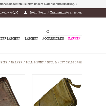
ationen beachten Sie bitte unsere Datenschutzerklärung. »
ikel - €0,00
Mein Konto / Kundenkonto anlegen
LTERTASCHEN
TASCHEN
ACCESSOIRES
MARKEN
SEITE
/
MARKEN
/
BULL & HUNT
/
BULL & HUNT GELDBÖRSE
tkartenfächer
Min.8 Kreditkartenfächer
heinfächer
3 Geldscheinfächer
nzgeldfach mit
Kleingeld: Münzgeldfach mit
rschluss
Reißverschluss
shed rindleder
Material: Washed rindleder
,0 x 3,0 cm = (H
Maße: 11,0 x 20,0 x 3,0 cm = (H
 x T)
x B x T)