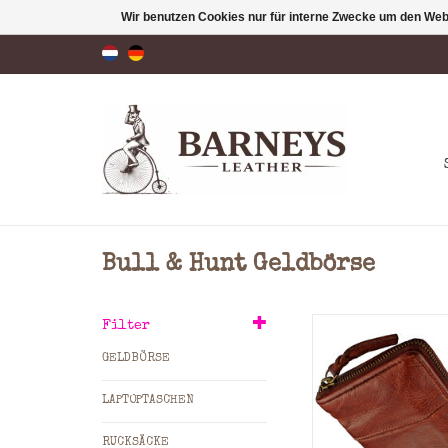
Wir benutzen Cookies nur für interne Zwecke um den Web
Bull & Hunt Geldbörse
Min.8 Kreditkart
Filter
3 Geldscheinf
GELDBÖRSE
Kleingeld: Münzgel
Reißverschl
LAPTOPTASCHEN
Material: Washed 
Maße: 11,0 x 20,0 x 
RUCKSÄCKE
x B x T)