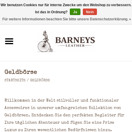
Wir benutzen Cookies nur für interne Zwecke um den Webshop zu verbessern.
Ist das in Ordnung?
Ja
Nein
0 Artikel - €0,00
Für weitere Informationen beachten Sie bitte unsere Datenschutzerklärung. »
Startseite
Geldbörse
Laptoptaschen
Geldbörse
Rucksäcke
STARTSEITE
/
GELDBÖRSE
Schultertaschen
Willkommen in der Welt stilvoller und funktionaler
Accessoires in unserer umfangreichen Kollektion von
Taschen
Geldbörsen. Entdecken Sie den perfekten Begleiter für
Ihre täglichen Abenteuer und fügen Sie eine Prise
Accessoires
Luxus zu Ihren wesentlichen Bedürfnissen hinzu.