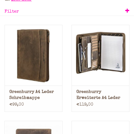
Filter
Marken
Greenburry A4 Leder
Greenburry
Schreibmappe
Erweiterte A4 Leder
Vintage
Schreibmappe
€99,00
€119,00
Vintage