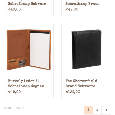
Schreibmap Schwarz
Schreibmap Braun
€49,00
€49,00
Burkely Leder A4
The Chesterfield
Schreibmap Cognac
Brand Schwarze
Leder-Schreibmappe
€49,00
€129,00
A4
Seite 1 von 2
1
2