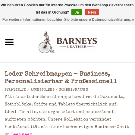
Wir benutzen Cookies nur für interne Zwecke um den Webshop zu verbessern.
Ist das in Ordnung?
Ja
Nein
0 Artikel - €0,00
Für weitere Informationen beachten Sie bitte unsere Datenschutzerklärung. »
Startseite
Geldbörse
Laptoptaschen
Leder Schreibmappen – Business,
Rucksäcke
Personalisierbar & Professionell
STARTSEITE
/
ACCESSOIRES
/
SCHREIBMAPPEN
Schultertaschen
Mit einer Leder Schreibmappe bewahrst du Dokumente,
Notizblöcke, Stifte und Tablets übersichtlich auf.
Ideal für alle, die organisiert und professionell
Taschen
auftreten möchten. Unsere Kollektion verbindet
Funktionalität mit einer hochwertigen Business-Optik
Accessoires
un
Lees meer