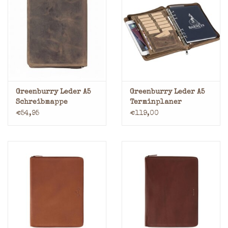
Greenburry Leder A5
Greenburry Leder A5
Schreibmappe
Terminplaner
Vintage
Schreibmappe
€54,95
€119,00
Vintage