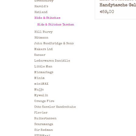
Greenburry
Handytasche Ge
Harold's
Olive
€59,00
Hatland
Hide & Stitches
Hide & Stitches Taschen
Hill Burry
Hütmann
John Woodbridge & Sons
Makers Ltd
Kaszer
Lederwaren Daniëlle
Little Man
Micmacbags
Minim
miniMAX
Mujjo
Mywalit
Orange Fire
Otto Kessler Handschuhe
Plevier
Ruitertassen
Scaramanga
Sir Redman
STORMaxi