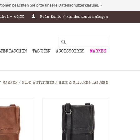
ationen beachten Sie bitte unsere Datenschutzerklärung. »
ikel - €0,00
Mein Konto / Kundenkonto anlegen
LTERTASCHEN
TASCHEN
ACCESSOIRES
MARKEN
/
MARKEN
/
HIDE & STITCHES
/
HIDE & STITCHES TASCHEN
ndytasche
Leder Handytasche
he Geldbörse
Umhängetasche Geldbörse
ive
Olive