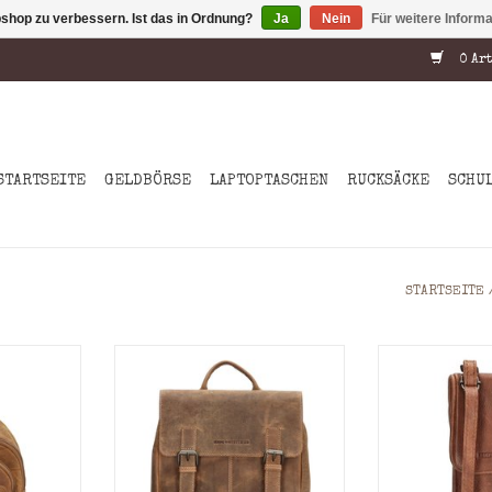
shop zu verbessern. Ist das in Ordnung?
Ja
Nein
Für weitere Inform
0 Art
STARTSEITE
GELDBÖRSE
LAPTOPTASCHEN
RUCKSÄCKE
SCHU
STARTSEITE
nter
Material: Hunter
Leder Ha
un
Farbe: Braun
Umhängetasc
5 cm (H x B
Ol
Maße: = 32,5 x 25 x 7 cm (H x B
x T)
NZUFÜGEN
ZUM WARENKORB HINZUFÜGEN