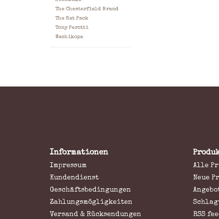
The Chesterfield Brand
The Rat Pack
Tony Perotti
Wachikopa
Informationen
Produ
Impressum
Alle P
Kundendienst
Neue P
Geschäftsbedingungen
Angebo
Zahlungsmögligkeiten
Schlag
Versand & Rücksendungen
RSS fee