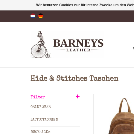
Wir benutzen Cookies nur für interne Zwecke um den Web
Hide & Stitches Taschen
Material: Hu
Filter
Farbe: Bra
GELDBÖRSE
Maße: = 28 x 22 x 8,
x T)
LAPTOPTASCHEN
ZUM WARENKORB HI
RUCKSÄCKE