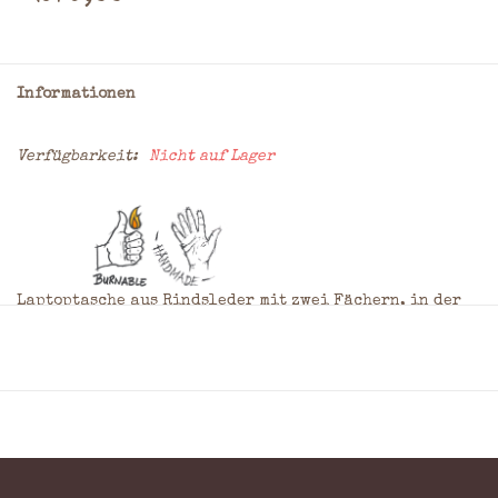
Informationen
Verfügbarkeit:
Nicht auf Lager
Laptoptasche aus Rindsleder mit zwei Fächern, in der
Sie Ihren Laptop separat in einem verstärkten Fach mit
Reißverschluss oben verstauen können. Im anderen,
geräumigeren Fach können Sie problemlos alle Ihre
Papiere, Adapter usw. verstauen. Sie ist nicht nur ein
praktischer Laptopträger, diese Tasche hat auch einen
superschönen Vintage-Look. Sie tragen es an einem
Doppelgriff, bei dem das edle, robuste Leder und die