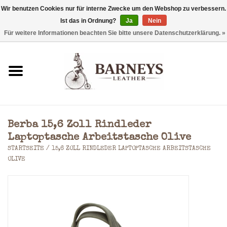
Wir benutzen Cookies nur für interne Zwecke um den Webshop zu verbessern.
Ist das in Ordnung?
Ja
Nein
0 Artikel - €0,00
Für weitere Informationen beachten Sie bitte unsere Datenschutzerklärung. »
Startseite
Geldbörse
Laptoptaschen
Berba 15,6 Zoll Rindleder
Rucksäcke
Laptoptasche Arbeitstasche Olive
STARTSEITE
/
15,6 ZOLL RINDLEDER LAPTOPTASCHE ARBEITSTASCHE
OLIVE
Schultertaschen
Taschen
Accessoires