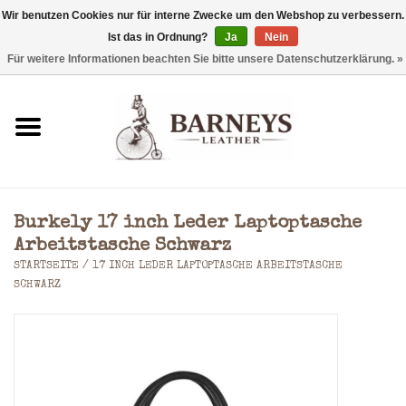
Wir benutzen Cookies nur für interne Zwecke um den Webshop zu verbessern.
Ist das in Ordnung?
Ja
Nein
0 Artikel - €0,00
Für weitere Informationen beachten Sie bitte unsere Datenschutzerklärung. »
Startseite
Geldbörse
Laptoptaschen
Burkely 17 inch Leder Laptoptasche
Rucksäcke
Arbeitstasche Schwarz
STARTSEITE
/
17 INCH LEDER LAPTOPTASCHE ARBEITSTASCHE
SCHWARZ
Schultertaschen
Taschen
Accessoires