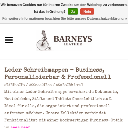
Wir benutzen Cookies nur für interne Zwecke um den Webshop zu verbessern.
Ist das in Ordnung?
Ja
Nein
0 Artikel - €0,00
Für weitere Informationen beachten Sie bitte unsere Datenschutzerklärung. »
Startseite
Geldbörse
Laptoptaschen
Leder Schreibmappen – Business,
Rucksäcke
Personalisierbar & Professionell
STARTSEITE
/
ACCESSOIRES
/
SCHREIBMAPPEN
Schultertaschen
Mit einer Leder Schreibmappe bewahrst du Dokumente,
Notizblöcke, Stifte und Tablets übersichtlich auf.
Ideal für alle, die organisiert und professionell
Taschen
auftreten möchten. Unsere Kollektion verbindet
Funktionalität mit einer hochwertigen Business-Optik
Accessoires
un
Lees meer