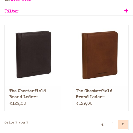
Filter
Marken
The Chesterfield
The Chesterfield
Brand Leder-
Brand Leder-
Schreibmappe A4
Schreibmappe A4
€129,00
€129,00
Braun
Cognac
Seite 2 von 2
1
2