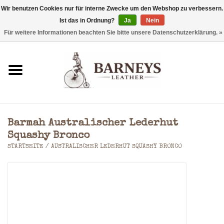
Wir benutzen Cookies nur für interne Zwecke um den Webshop zu verbessern.
Ist das in Ordnung?
Ja
Nein
0 Artikel - €0,00
Für weitere Informationen beachten Sie bitte unsere Datenschutzerklärung. »
Startseite
Geldbörse
Laptoptaschen
Barmah Australischer Lederhut
Rucksäcke
Squashy Bronco
STARTSEITE
/
AUSTRALISCHER LEDERHUT SQUASHY BRONCO
Schultertaschen
Taschen
Accessoires