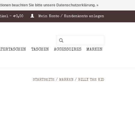
ationen beachten Sie bitte unsere Datenschutzerklärung. »
ikel - €0,00
Mein Konto / Kundenkonto anlegen
LTERTASCHEN
TASCHEN
ACCESSOIRES
MARKEN
STARTSEITE
/
MARKEN
/
BILLY THE KID