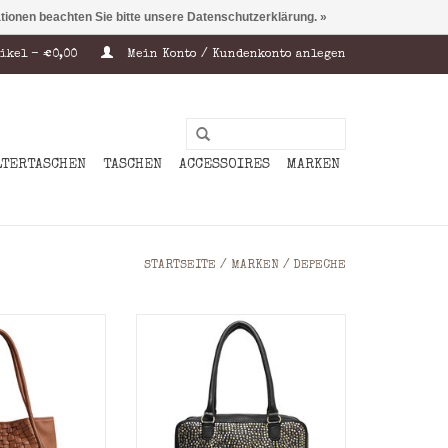
ationen beachten Sie bitte unsere Datenschutzerklärung. »
ikel - €0,00
Mein Konto / Kundenkonto anlegen
LTERTASCHEN
TASCHEN
ACCESSOIRES
MARKEN
STARTSEITE
/
MARKEN
/
DEPECHE
Shopper vereint
Umhängetasche in einer
 Handwerk mit
schönen und weichen
s-Ausstrahlung.
Lederqualität. Ein
us 100% grob
besonderes Detail der Tasche
m Rindsleder,
sind die vielen Nieten, die
asche Charakter
für einen coolen und rohen
e aus. Das
Look sorgen. Es wird oben mit