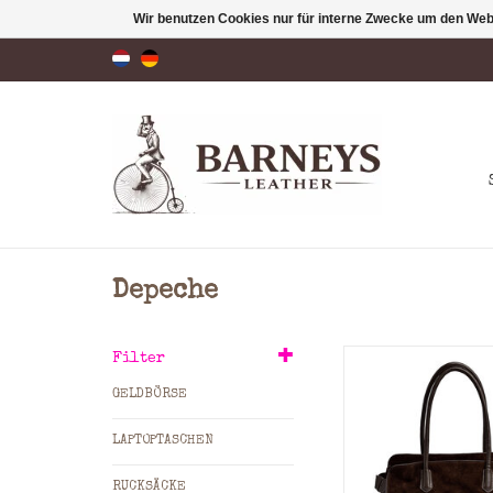
Wir benutzen Cookies nur für interne Zwecke um den Web
Depeche
Dieser luxuriöse
Filter
besteht aus dem w
GELDBÖRSE
Wildleder und s
zurückhaltende Ele
LAPTOPTASCHEN
Das schlichte und r
Design macht ihn 
RUCKSÄCKE
Tasche, zu der S