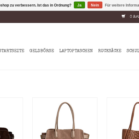
shop zu verbessern. Ist das in Ordnung?
Ja
Nein
Für weitere Inform
0 Art
STARTSEITE
GELDBÖRSE
LAPTOPTASCHEN
RUCKSÄCKE
SCHU
 Shopper
Dieser luxuriöse Shopper
Dieser Leder-
eichsten
besteht aus dem weichsten
exzellentes
trahlt
Wildleder und strahlt
dezenter Luxu
ganz aus.
zurückhaltende Eleganz aus.
Gefertigt a
affinierte
Das schlichte und raffinierte
handgewebte
zu einer
Design macht ihn zu einer
strahlt die T
ie immer
Tasche, zu der Sie immer
und Tief