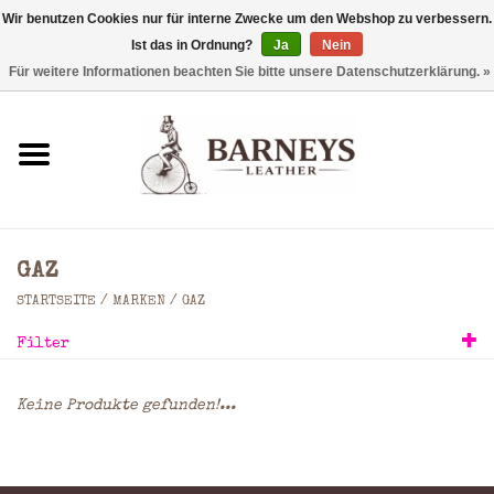
Wir benutzen Cookies nur für interne Zwecke um den Webshop zu verbessern.
Ist das in Ordnung?
Ja
Nein
0 Artikel - €0,00
Für weitere Informationen beachten Sie bitte unsere Datenschutzerklärung. »
Startseite
Geldbörse
Laptoptaschen
GAZ
Rucksäcke
STARTSEITE
/
MARKEN
/
GAZ
Filter
Schultertaschen
Keine Produkte gefunden!...
Taschen
Accessoires