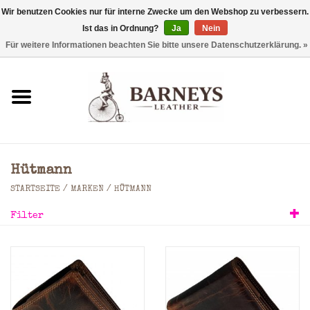
Wir benutzen Cookies nur für interne Zwecke um den Webshop zu verbessern.
Ist das in Ordnung?
Ja
Nein
0 Artikel - €0,00
Für weitere Informationen beachten Sie bitte unsere Datenschutzerklärung. »
Startseite
Geldbörse
Laptoptaschen
Hütmann
Rucksäcke
STARTSEITE
/
MARKEN
/
HÜTMANN
Filter
Schultertaschen
Taschen
Accessoires