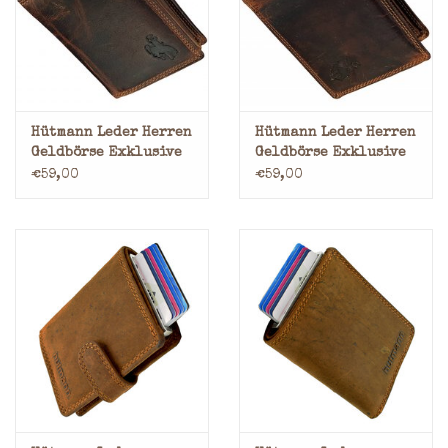
Marken
Hütmann Leder Herren
Hütmann Leder Herren
Geldbörse Exklusive
Geldbörse Exklusive
Viele Karten
Viele Karten
€59,00
€59,00
Hochformat
Querformat