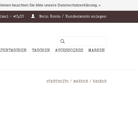
ationen beachten Sie bitte unsere Datenschutzerklärung. »
ikel - €0,00
Mein Konto / Kundenkonto anlegen
LTERTASCHEN
TASCHEN
ACCESSOIRES
MARKEN
STARTSEITE
/
MARKEN
/
KASZER