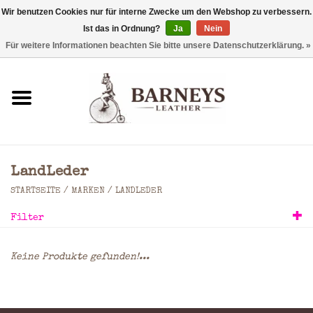
Wir benutzen Cookies nur für interne Zwecke um den Webshop zu verbessern.
Ist das in Ordnung?
Ja
Nein
0 Artikel - €0,00
Für weitere Informationen beachten Sie bitte unsere Datenschutzerklärung. »
Startseite
Geldbörse
Laptoptaschen
LandLeder
Rucksäcke
STARTSEITE
/
MARKEN
/
LANDLEDER
Filter
Schultertaschen
Keine Produkte gefunden!...
Taschen
Accessoires