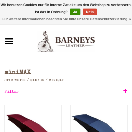
Wir benutzen Cookies nur für interne Zwecke um den Webshop zu verbessern.
Ist das in Ordnung?
Ja
Nein
0 Artikel - €0,00
Für weitere Informationen beachten Sie bitte unsere Datenschutzerklärung. »
Startseite
Geldbörse
Laptoptaschen
miniMAX
Rucksäcke
STARTSEITE
/
MARKEN
/
MINIMAX
Filter
Schultertaschen
Taschen
Accessoires