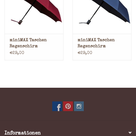
Marken
miniMAX Taschen
miniMAX Taschen
Regenschirm
Regenschirm
Taschenschirm
Taschenschirm
€29,00
€29,00
Windsicher Burgundy
Windsicher Blau
Informationen