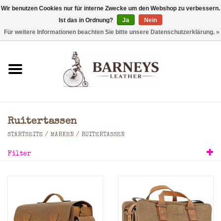
Wir benutzen Cookies nur für interne Zwecke um den Webshop zu verbessern.
Ist das in Ordnung?
Ja
Nein
0 Artikel - €0,00
Für weitere Informationen beachten Sie bitte unsere Datenschutzerklärung. »
Startseite
Geldbörse
Laptoptaschen
Ruitertassen
Rucksäcke
STARTSEITE
/
MARKEN
/
RUITERTASSEN
Filter
Schultertaschen
Taschen
Accessoires