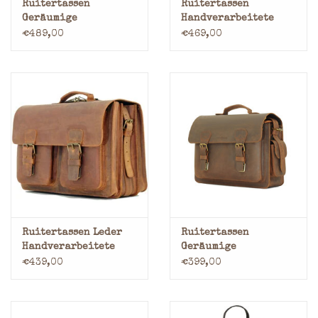
Ruitertassen
Ruitertassen
Geräumige
Handverarbeitete
Handverarbeitete
Leder Arbeitstasche
€489,00
€469,00
Leder Arbeitstasche
Überschlagtasche
Messenger Bag
Ruitertassen Leder
Ruitertassen
Handverarbeitete
Geräumige
Umhängetasche
Handverarbeitete
€439,00
€399,00
Rucksack 3 Fachs
Leder Kameratasche