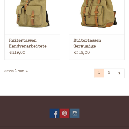
Ruitertassen
Ruitertassen
Handverarbeitete
Geräumige
Leder Rucksack
Handverarbeitete
€319,00
€319,00
Leder Rucksack
Seite 1 von 2
1
2