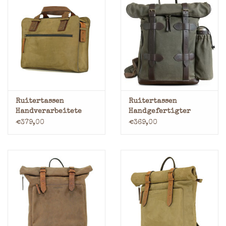
Ruitertassen
Ruitertassen
Handverarbeitete
Handgefertigter
Leder Arbeitstasche
Rucksack Overland
€379,00
€369,00
Laptoptasche
British Millerain