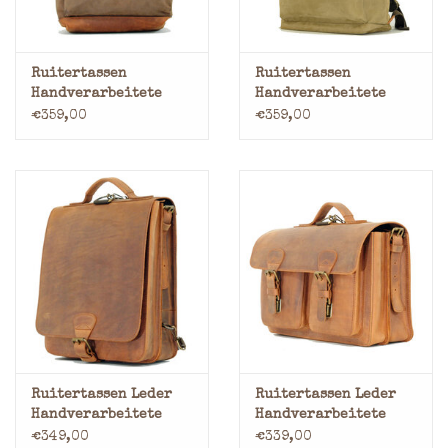
Ruitertassen
Ruitertassen
Handverarbeitete
Handverarbeitete
Leder Rolltop
Leder Rolltop
€359,00
€359,00
Rucksack Braun
Rucksack
Ruitertassen Leder
Ruitertassen Leder
Handverarbeitete
Handverarbeitete
Rucksack
Umhängetasche
€349,00
€339,00