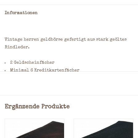
Informationen
Vintage herren geldbörse gefertigt aus stark geöltes
Rindleder.
2 Geldscheinfächer
Minimal 6 Kreditkartenfächer
Münzgeld: Münzfach
Material: Oil washed Rindleder
Maße: 10 x 12 x 3 cm = (H x B x T)
Farbe: Cognac
Ergänzende Produkte
Möchten Sie dieses Produkt gravieren lassen? Geben Sie
Ihre Wünsche bitte im Kommentarfeld des
Bestellformulars an. Nennen Sie dabei die gewünschte