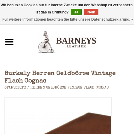
Wir benutzen Cookies nur für interne Zwecke um den Webshop zu verbessern.
Ist das in Ordnung?
Ja
Nein
0 Artikel - €0,00
Für weitere Informationen beachten Sie bitte unsere Datenschutzerklärung. »
Startseite
Geldbörse
Laptoptaschen
Burkely Herren Geldbörse Vintage
Rucksäcke
Flach Cognac
STARTSEITE
/
HERREN GELDBÖRSE VINTAGE FLACH COGNAC
Schultertaschen
Taschen
Accessoires