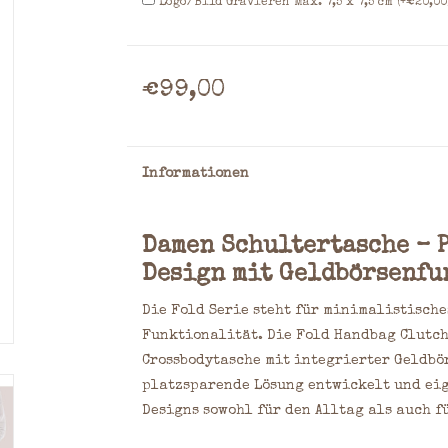
Logo/Bild Gravieren Max. 7,5 x 7,5 cm (+€20,00
€99,00
Informationen
Damen Schultertasche – 
Design mit Geldbörsenfu
Die Fold Serie steht für minimalistisch
Funktionalität. Die Fold Handbag Clutch
Crossbodytasche mit integrierter Geldbö
platzsparende Lösung entwickelt und eig
Designs sowohl für den Alltag als auch f