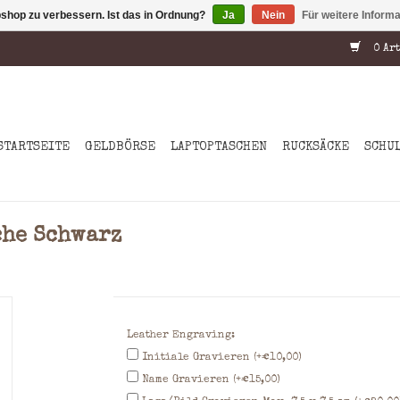
shop zu verbessern. Ist das in Ordnung?
Ja
Nein
Für weitere Inform
0 Art
STARTSEITE
GELDBÖRSE
LAPTOPTASCHEN
RUCKSÄCKE
SCHU
che Schwarz
Leather Engraving:
Initiale Gravieren (+€10,00)
Name Gravieren (+€15,00)