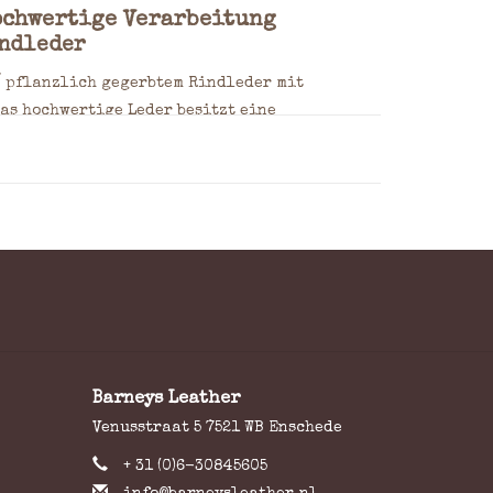
ochwertige Verarbeitung
indleder
% pflanzlich gegerbtem Rindleder mit
as hochwertige Leder besitzt eine
er Zeit eine charaktervolle Patina. Alle
Einsatz von Drittmaterialien produziert und
ich.
 die Modelle durch ein schlankes, klares
 verleihen der Tasche eine hochwertige und
Barneys Leather
ichtlicher Innenraum
Venusstraat 5 7521 WB Enschede
+ 31 (0)6-30845605
r, getrennt durch eine Mittelwand mit