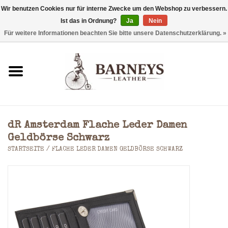
Wir benutzen Cookies nur für interne Zwecke um den Webshop zu verbessern.
Ist das in Ordnung?
Ja
Nein
0 Artikel - €0,00
Für weitere Informationen beachten Sie bitte unsere Datenschutzerklärung. »
Startseite
Geldbörse
Laptoptaschen
dR Amsterdam Flache Leder Damen
Rucksäcke
Geldbörse Schwarz
STARTSEITE
/
FLACHE LEDER DAMEN GELDBÖRSE SCHWARZ
Schultertaschen
Taschen
Accessoires