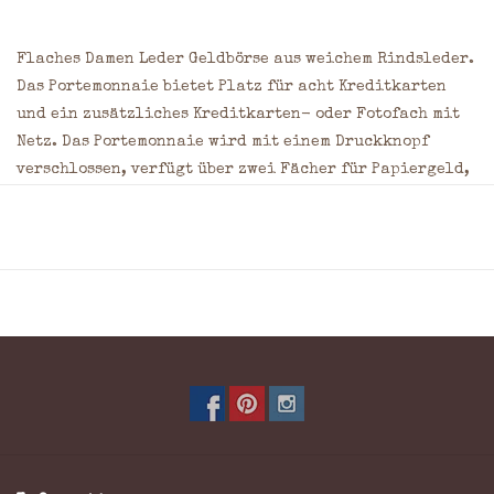
Flaches Damen Leder Geldbörse aus weichem Rindsleder. 
Das Portemonnaie bietet Platz für acht Kreditkarten 
und ein zusätzliches Kreditkarten- oder Fotofach mit 
Netz. Das Portemonnaie wird mit einem Druckknopf 
verschlossen, verfügt über zwei Fächer für Papiergeld, 
drei Einsteckfächer und ein Reißverschlussfach. Auf 
der Rückseite befindet sich ein Einsteckfach und ein 
Reißverschlussfach für Münzen. Das Portemonnaie 
verfügt über einen RFID-Schutz im Innenfutter.
9 Kreditkartenfächer
2 Geldscheinfach
Münzgeld:
Reißverschlussfach
Material: Rindsleder
Maße: = 9 x 17 x 2 cm (H x B x T)
Farbe: Schwarz