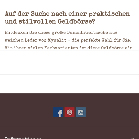
Auf der Suche nach einer praktischen
und stilvollen Geldbörse?
Entdecken Sie diese große Damenbrieftasche aus
weichem Leder von Mywalit - die perfekte Wahl für Sie.
Mit ihren vielen Farbvarianten ist diese Geldbörse ein
echter Blickfang. Zudem bietet sie ausreichend Platz
für all Ihre Bedürfnisse, einschließlich vieler
Kreditkartenfächer und einem beigefügten Stift.
Mit einer Breite von 17 cm, einer Tiefe von 3 cm und
einer Höhe von 10 cm passt diese Brieftasche mühelos in
Ihre Tasche oder Handtasche. Das hochwertige,
geschmeidige Leder sorgt nicht nur für Langlebigkeit,
sondern auch für einen luxuriösen Look, der Eindruck
macht. Zusätzlich verfügt er über zwei geräumige