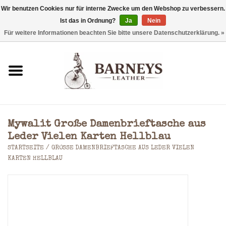
Wir benutzen Cookies nur für interne Zwecke um den Webshop zu verbessern.
Ist das in Ordnung?
Ja
Nein
0 Artikel - €0,00
Für weitere Informationen beachten Sie bitte unsere Datenschutzerklärung. »
Startseite
Geldbörse
Laptoptaschen
Mywalit Große Damenbrieftasche aus
Rucksäcke
Leder Vielen Karten Hellblau
STARTSEITE
/
GROSSE DAMENBRIEFTASCHE AUS LEDER VIELEN K
ARTEN HELLBLAU
Schultertaschen
Taschen
Accessoires