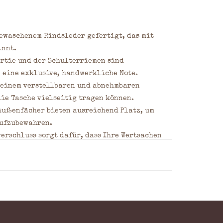
ewaschenem Rindsleder gefertigt, das mit
innt.
rtie und der Schulterriemen sind
 eine exklusive, handwerkliche Note.
einem verstellbaren und abnehmbaren
die Tasche vielseitig tragen können.
ußenfächer bieten ausreichend Platz, um
aufzubewahren.
erschluss sorgt dafür, dass Ihre Wertsachen
r ausgekleidet, das zusätzlichen Schutz
rmittelt.