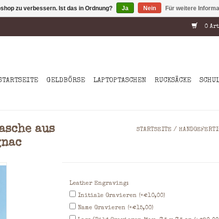
shop zu verbessern. Ist das in Ordnung?
Ja
Nein
Für weitere Inform
0 Art
STARTSEITE
GELDBÖRSE
LAPTOPTASCHEN
RUCKSÄCKE
SCHU
asche aus
STARTSEITE
/
HANDGEFERTI
gnac
Leather Engraving:
Initiale Gravieren (+€10,00)
Name Gravieren (+€15,00)