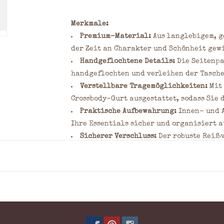
Merkmale:
Premium-Material:
Aus langlebigem, g
der Zeit an Charakter und Schönheit gew
Handgeflochtene Details:
Die Seitenpa
handgeflochten und verleihen der Tasche
Verstellbare Tragemöglichkeiten:
Mit 
Crossbody-Gurt ausgestattet, sodass Sie 
Praktische Aufbewahrung:
Innen- und A
Ihre Essentials sicher und organisiert 
Sicherer Verschluss:
Der robuste Reißv
gut geschützt sind.
Weiches Innenfutter:
Mit Baumwollfutte
bietet und ein luxuriöses Tragegefühl ve
Material: Rindsleder
Farbe: Cognac