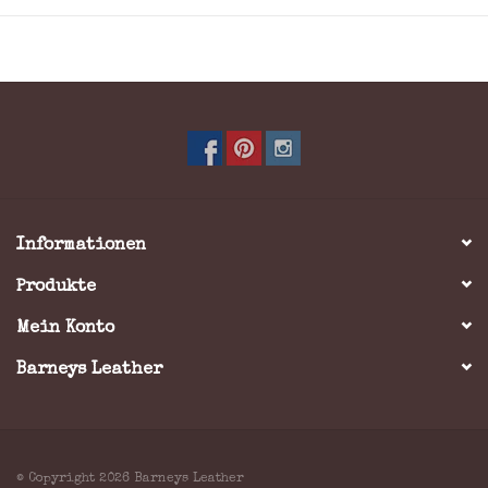
Farbe: Braun
* Wenn Sie sich für das gravieren von Initialen, Name
oder Logo entscheiden sollten, können Sie, ihrem
Wunsch entsprechend, unter Bemerkung aller
Informationen in das Bestellformular eintragen. Bitte
geben Sie dort auch die Anbringungsstelle, Grösse (Max
7,5 x 7,5 cm) und Schriftart an.
Informationen
Produkte
Mein Konto
Barneys Leather