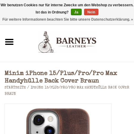
Wir benutzen Cookies nur für interne Zwecke um den Webshop zu verbessern.
Ist das in Ordnung?
Ja
Nein
0 Artikel - €0,00
Für weitere Informationen beachten Sie bitte unsere Datenschutzerklärung. »
Startseite
Geldbörse
Laptoptaschen
Minim iPhone 15/Plus/Pro/Pro Max
Rucksäcke
Handyhülle Back Cover Braun
STARTSEITE
/
IPHONE 15/PLUS/PRO/PRO MAX HANDYHÜLLE BACK COVER
BRAUN
Schultertaschen
Taschen
Accessoires