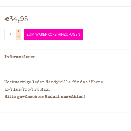
€34,95
+
ZUM WARENKORB HINZUFÜGEN
-
Informationen
Hochwertige leder Handyhülle für das iPhone
15/Plus/Pro/Pro Max.
Bitte gewünschtes Modell auswählen!
Hochwertiger Lederüberzug mit verstärktem Kern aus
Füllmaterial
Full-Grain Leder