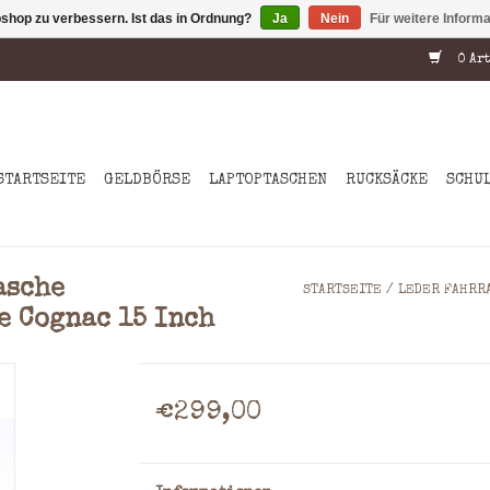
shop zu verbessern. Ist das in Ordnung?
Ja
Nein
Für weitere Inform
0 Art
STARTSEITE
GELDBÖRSE
LAPTOPTASCHEN
RUCKSÄCKE
SCHU
asche
STARTSEITE
/
LEDER FAHRRA
e Cognac 15 Inch
€299,00