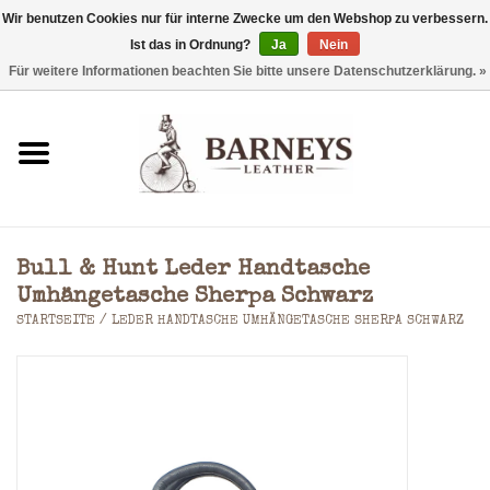
Wir benutzen Cookies nur für interne Zwecke um den Webshop zu verbessern.
Ist das in Ordnung?
Ja
Nein
0 Artikel - €0,00
Für weitere Informationen beachten Sie bitte unsere Datenschutzerklärung. »
Startseite
Geldbörse
Laptoptaschen
Bull & Hunt Leder Handtasche
Rucksäcke
Umhängetasche Sherpa Schwarz
STARTSEITE
/
LEDER HANDTASCHE UMHÄNGETASCHE SHERPA SCHWARZ
Schultertaschen
Taschen
Accessoires