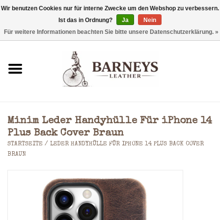
Wir benutzen Cookies nur für interne Zwecke um den Webshop zu verbessern.
Ist das in Ordnung?
Ja
Nein
0 Artikel - €0,00
Für weitere Informationen beachten Sie bitte unsere Datenschutzerklärung. »
Startseite
Geldbörse
Laptoptaschen
Minim Leder Handyhülle Für iPhone 14
Rucksäcke
Plus Back Cover Braun
STARTSEITE
/
LEDER HANDYHÜLLE FÜR IPHONE 14 PLUS BACK COVER
BRAUN
Schultertaschen
Taschen
Accessoires