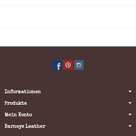
Full-Grain Leder
Farbe: Braun
* Wenn Sie sich für das gravieren von Initialen, Name
oder Logo entscheiden sollten, können Sie, ihrem
Wunsch entsprechend, unter Bemerkung aller
Informationen in das Bestellformular eintragen. Bitte
geben Sie dort auch die Anbringungsstelle, Grösse (Max
7,5 x 7,5 cm) und Schriftart an.
Informationen
Produkte
Mein Konto
Barneys Leather