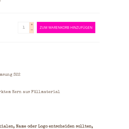
)
+
ZUM WARENKORB HINZUFÜGEN
-
msung S22
rktem Kern aus Füllmaterial
itialen, Name oder Logo entscheiden sollten,