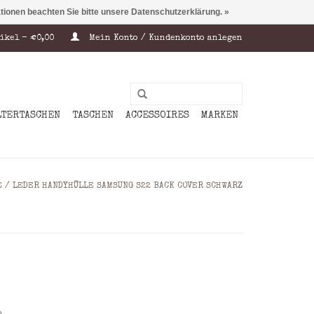
ationen beachten Sie bitte unsere Datenschutzerklärung. »
ikel - €0,00
Mein Konto / Kundenkonto anlegen
LTERTASCHEN
TASCHEN
ACCESSOIRES
MARKEN
E
/
LEDER HANDYHÜLLE SAMSUNG S22 BACK COVER SCHWARZ