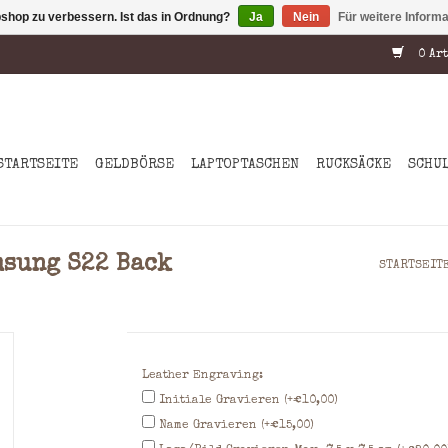
shop zu verbessern. Ist das in Ordnung?
Ja
Nein
Für weitere Inform
0 Art
STARTSEITE
GELDBÖRSE
LAPTOPTASCHEN
RUCKSÄCKE
SCHU
sung S22 Back
STARTSEIT
Leather Engraving:
Initiale Gravieren (+€10,00)
Name Gravieren (+€15,00)