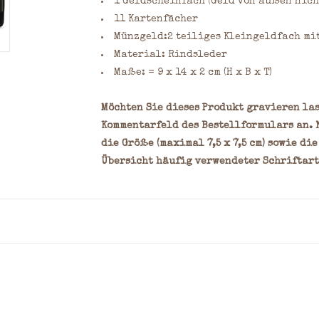
1 Geldscheinfach (Geld von außen nich
11 Kartenfächer
Münzgeld:2 teiliges Kleingeldfach mi
Material: Rindsleder
Maße: = 9 x 14 x 2 cm (H x B x T)
Möchten Sie dieses Produkt gravieren las
Kommentarfeld des Bestellformulars an. 
die Größe (maximal 7,5 x 7,5 cm) sowie di
Übersicht häufig verwendeter Schriftart