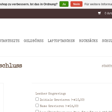
shop zu verbessern. Ist das in Ordnung?
Ja
Nein
Für weitere Inform
0 Art
STARTSEITE
GELDBÖRSE
LAPTOPTASCHEN
RUCKSÄCKE
SCHU
schluss
START
Leather Engraving:
Initiale Gravieren (+€10,00)
Name Gravieren (+€15,00)