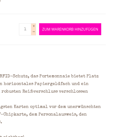
)
+
ZUM WARENKORB HINZUFÜGEN
-
RFID-Schutz, das Portemonnaie bietet Platz 
in horizontales Papiergeldfach und ein 
 robusten Reißverschluss verschlossen 
igsten Karten optimal vor dem unerwünschten 
V-Chipkarte, dem Personalausweis, den 
.