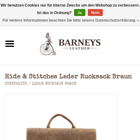
Wir benutzen Cookies nur für interne Zwecke um den Webshop zu verbessern.
Ist das in Ordnung?
Ja
Nein
0 Artikel - €0,00
Für weitere Informationen beachten Sie bitte unsere Datenschutzerklärung. »
Startseite
Geldbörse
Laptoptaschen
Hide & Stitches Leder Rucksack Braun
Rucksäcke
STARTSEITE
/
LEDER RUCKSACK BRAUN
Schultertaschen
Taschen
Accessoires