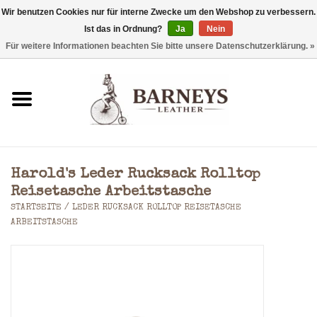
Wir benutzen Cookies nur für interne Zwecke um den Webshop zu verbessern.
Ist das in Ordnung?
Ja
Nein
0 Artikel - €0,00
Für weitere Informationen beachten Sie bitte unsere Datenschutzerklärung. »
Startseite
Geldbörse
Laptoptaschen
Harold's Leder Rucksack Rolltop
Rucksäcke
Reisetasche Arbeitstasche
STARTSEITE
/
LEDER RUCKSACK ROLLTOP REISETASCHE
ARBEITSTASCHE
Schultertaschen
Taschen
Accessoires