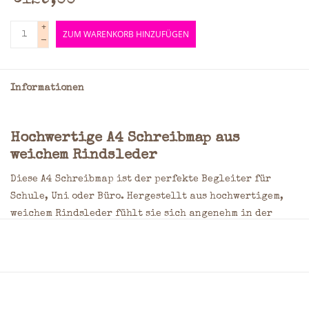
€129,00
+
ZUM WARENKORB HINZUFÜGEN
-
Informationen
Hochwertige A4 Schreibmap aus
weichem Rindsleder
Diese A4 Schreibmap ist der perfekte Begleiter für
Schule, Uni oder Büro. Hergestellt aus hochwertigem,
weichem Rindsleder fühlt sie sich angenehm in der
Hand an und bietet gleichzeitig einen eleganten,
professionellen Look. Dank der kompakten Maße passt
sie problemlos in jede Tasche oder Aktentasche.
Praktisches Design mit durchdachten