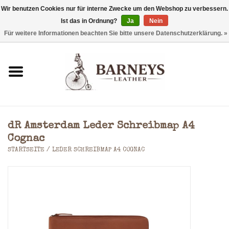
Wir benutzen Cookies nur für interne Zwecke um den Webshop zu verbessern.
Ist das in Ordnung?
Ja
Nein
0 Artikel - €0,00
Für weitere Informationen beachten Sie bitte unsere Datenschutzerklärung. »
Startseite
Geldbörse
Laptoptaschen
dR Amsterdam Leder Schreibmap A4
Rucksäcke
Cognac
STARTSEITE
/
LEDER SCHREIBMAP A4 COGNAC
Schultertaschen
Taschen
Accessoires