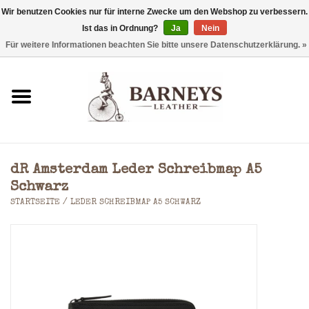
Wir benutzen Cookies nur für interne Zwecke um den Webshop zu verbessern.
Ist das in Ordnung?
Ja
Nein
0 Artikel - €0,00
Für weitere Informationen beachten Sie bitte unsere Datenschutzerklärung. »
Startseite
Geldbörse
Laptoptaschen
dR Amsterdam Leder Schreibmap A5
Rucksäcke
Schwarz
STARTSEITE
/
LEDER SCHREIBMAP A5 SCHWARZ
Schultertaschen
Taschen
Accessoires