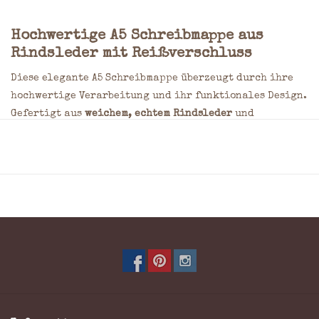
Hochwertige A5 Schreibmappe aus
Rindsleder mit Reißverschluss
Diese elegante A5 Schreibmappe überzeugt durch ihre
hochwertige Verarbeitung und ihr funktionales Design.
Gefertigt aus
weichem, echtem Rindsleder
und
ausgestattet mit einem
umlaufenden Reißverschluss
,
bietet sie optimalen Schutz für Dokumente, Notizen und
Zubehör. Ideal für Schule, Universität, Büro oder
Geschäftsreisen.
Dank ihres kompakten Formats lässt sich die Leder-
Schreibmappe bequem transportieren und sorgt
jederzeit für Ordnung.
Durchdachte Innenaufteilung für
maximale Organisation