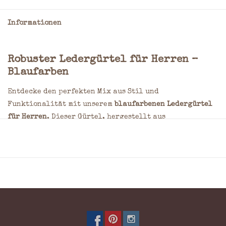
Informationen
Robuster Ledergürtel für Herren –
Blaufarben
Entdecke den perfekten Mix aus Stil und
Funktionalität mit unserem
blaufarbenen Ledergürtel
für Herren
. Dieser Gürtel, hergestellt aus
hochwertigem Leder, überzeugt durch seine robuste
Verarbeitung und zeitlose Eleganz.
Die warme Blaufarbe verleiht jedem Outfit eine edle
Note und lässt sich mühelos mit verschiedensten
Farbtönen kombinieren. Die massive Metallschnalle
unterstreicht den maskulinen Charakter des Gürtels
und sorgt für einen sicheren Halt.