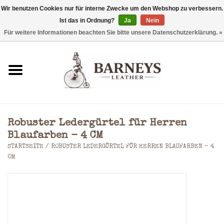
Wir benutzen Cookies nur für interne Zwecke um den Webshop zu verbessern.
Ist das in Ordnung?
Ja
Nein
0 Artikel - €0,00
Für weitere Informationen beachten Sie bitte unsere Datenschutzerklärung. »
Startseite
Geldbörse
Laptoptaschen
Robuster Ledergürtel für Herren
Rucksäcke
Blaufarben - 4 CM
STARTSEITE
/
ROBUSTER LEDERGÜRTEL FÜR HERREN BLAUFARBEN - 4
CM
Schultertaschen
Taschen
Accessoires