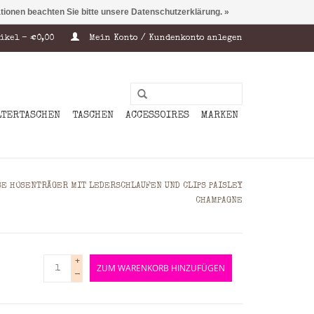
ationen beachten Sie bitte unsere Datenschutzerklärung. »
ikel - €0,00
Mein Konto / Kundenkonto anlegen
LTERTASCHEN
TASCHEN
ACCESSOIRES
MARKEN
SE HOSENTRÄGER MIT LEDERSCHLAUFEN UND CLIPS PAISLEY
CHAMPAGNE
+
ZUM WARENKORB HINZUFÜGEN
-