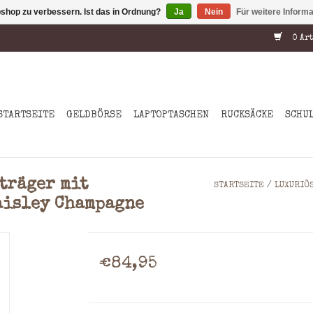
shop zu verbessern. Ist das in Ordnung?
Ja
Nein
Für weitere Inform
0 Art
STARTSEITE
GELDBÖRSE
LAPTOPTASCHEN
RUCKSÄCKE
SCHU
träger mit
STARTSEITE
/
LUXURIÖ
aisley Champagne
€84,95