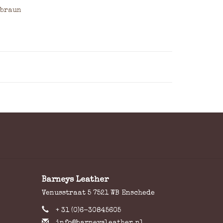
 braun
Barneys Leather
Venusstraat 5 7521 WB Enschede
+ 31 (0)6-30845605
info@barneysleather.nl