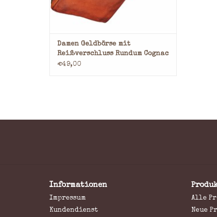
Damen Geldbörse mit
Reißverschluss Rundum Cognac
€49,00
Informationen
Produ
Impressum
Alle P
Kundendienst
Neue P