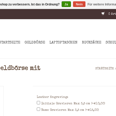
shop zu verbessern. Ist das in Ordnung?
Ja
Nein
Für weitere Inform
0 Art
STARTSEITE
GELDBÖRSE
LAPTOPTASCHEN
RUCKSÄCKE
SCHU
Geldbörse mit
STARTSEITE
Leather Engraving:
Initiale Gravieren Max 3,5 cm (+€10,00)
Name Gravieren Max 3,5 cm (+€15,00)