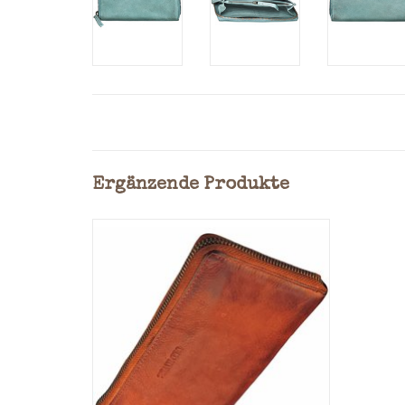
Ergänzende Produkte
Min. 8 Kreditkartenfächer
4 Geldscheinfächer
Kleingeld: Münzgeldfach mit
Reißverschluss
Material: Washed Rindleder
Maße: 10 x 19 x 2,2 cm = (H x B x T)
Farbe: Vintage Cognac
ZUM WARENKORB HINZUFÜGEN