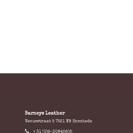
Barneys Leather
Venusstraat 5 7521 WB Enschede
+ 31 (0)6-30845605