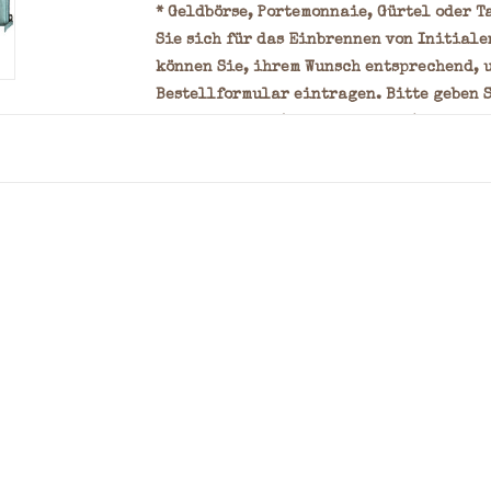
* Geldbörse, Portemonnaie, Gürtel oder Ta
Sie sich für das Einbrennen von Initiale
können Sie, ihrem Wunsch entsprechend, 
Bestellformular eintragen. Bitte geben S
und Schriftart (siehe Vorbilder) an. Ihr 
senden. Klicken Sie
hier
für auf ein han