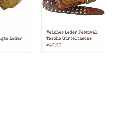
tgeliefert
nicht mitgeliefert
RB HINZUFÜGEN
ZUM WARENKORB HINZUFÜGEN
Weiches Leder Festival
gte Leder
Tasche Gürteltasche
he
Bauchtasche
€49,00
 Belt Bag