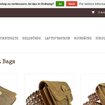
shop zu verbessern. Ist das in Ordnung?
Ja
Nein
Für weitere Inform
0 Art
STARTSEITE
GELDBÖRSE
LAPTOPTASCHEN
RUCKSÄCKE
SCHU
 Bags
durch
2 Hauptfächer durch
2 Hauptfä
h geteilt
Reißverschlussfach geteilt
Reißverschlu
Rindsleder
Material: Geöltes Rindsleder
Material: Geö
x 7.0 cm (H
Maße: = 11.0 x 16.0 x 5.5 cm (H
Maße: = 13.5 x 
x B x T)
x B
re
Farbe: Nature
Farbe:
tel wird
Abgebilderte Gürtel wird
Abgebildert