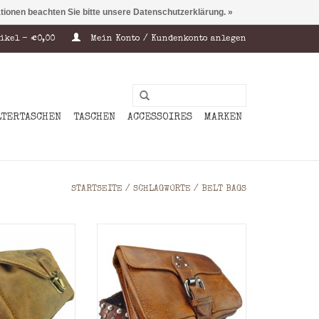
ationen beachten Sie bitte unsere Datenschutzerklärung. »
ikel - €0,00
Mein Konto / Kundenkonto anlegen
LTERTASCHEN
TASCHEN
ACCESSOIRES
MARKEN
STARTSEITE
/
SCHLAGWORTE
/
BELT BAGS
cher durch
2 Hauptfächer durch
ssfach geteilt
Reißverschlussfach geteilt
ltes Rindsleder
Material: Geöltes Rindsleder
15.5 x 5.5 cm (H
Maße: = 13.0 x 16.0 x 4.5 cm (H
 x T)
x B x T)
 Nature
Farbe: Braun
e Gürtel wird
Abgebilderte Gürtel wird