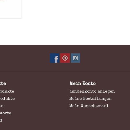
ing
kte
Mein Konto
rodukte
Kundenkonto anlegen
rodukte
Meine Bestellungen
te
Mein Wunschzettel
worte
d