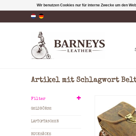
Wir benutzen Cookies nur für interne Zwecke um den Web
Artikel mit Schlagwort Belt
2 Hauptfächer 
Filter
Reißverschlussfac
GELDBÖRSE
Material: Geöltes 
Maße: = 15.0 x 12.0 
LAPTOPTASCHEN
x B x T)
Farbe: Natu
RUCKSÄCKE
Abgebilderte Gür