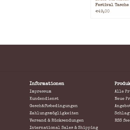
Festival Tasche
Bauchtasche Sw
€49,00
Clasp
Informationen
Produ
Impressum
Alle P
Kundendienst
Neue P
Geschäftsbedingungen
Angebo
Zahlungsmögligkeiten
Schlag
Versand & Rücksendungen
RSS fee
International Sales & Shipping