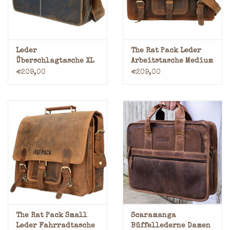
Leder
The Rat Pack Leder
Überschlagtasche XL
Arbeitstasche Medium
17-Zoll
€209,00
€209,00
The Rat Pack Small
Scaramanga
Leder Fahrradtasche
Büffellederne Damen