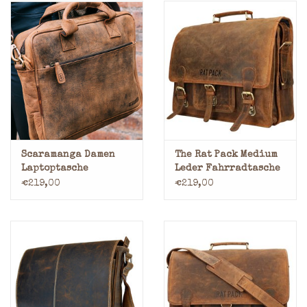
Scaramanga Damen
The Rat Pack Medium
Laptoptasche
Leder Fahrradtasche
Arbeitstasche
Retro Schultasche
€219,00
€219,00
Büffelleder