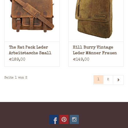
The Rat Pack Leder
Hill Burry Vintage
Arbeitstasche Small
Leder Männer Frauen
Schultertasche
€189,00
€149,00
Überschlag
Hochformat Braun
Seite 1 von 2
1
2