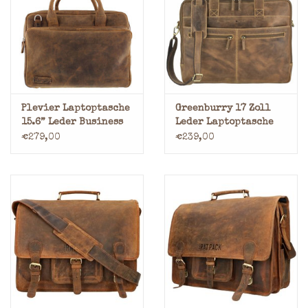
Marken
Plevier Laptoptasche
Greenburry 17 Zoll
15.6” Leder Business
Leder Laptoptasche
Tasche
Umhängetasche
€279,00
€239,00