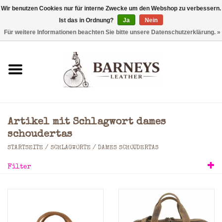
Wir benutzen Cookies nur für interne Zwecke um den Webshop zu verbessern.
Ist das in Ordnung?
Ja
Nein
0 Artikel - €0,00
Für weitere Informationen beachten Sie bitte unsere Datenschutzerklärung. »
Startseite
Geldbörse
Laptoptaschen
Artikel mit Schlagwort dames
Rucksäcke
schoudertas
STARTSEITE
/
SCHLAGWORTE
/
DAMES SCHOUDERTAS
Schultertaschen
Filter
Taschen
Accessoires