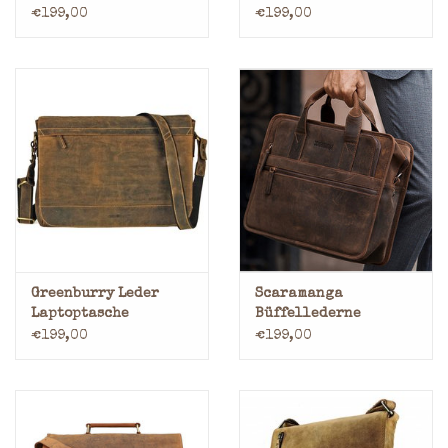
Retro Schultasche
Laptoptasche
€199,00
€199,00
Arbeitstasche
Greenburry Leder
Scaramanga
Laptoptasche
Büffellederne
Umhängetasche
Laptoptasche
€199,00
€199,00
Schultertasche
Arbeitstasche
Messenger
Herrentasche
Damentasche