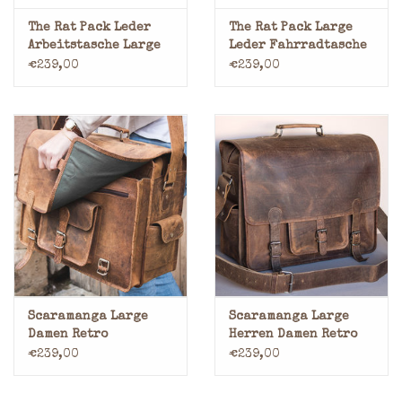
The Rat Pack Leder
The Rat Pack Large
Arbeitstasche Large
Leder Fahrradtasche
Retro Schultasche
€239,00
€239,00
Scaramanga Large
Scaramanga Large
Damen Retro
Herren Damen Retro
Schultasche Hunter
Schultasche Hunter
€239,00
€239,00
Büffelleder
Büffelleder