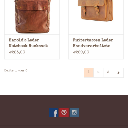
Harold's Leder
Ruitertassen Leder
Notebook Rucksack
Handverarbeitete
Large
Umhängetasche
€285,00
€269,00
Rucksack 1 Fach
Seite 1 von 3
1
2
3