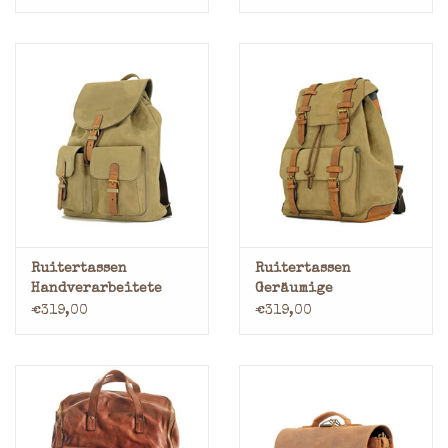
Cognac
Ruitertassen
Ruitertassen
Handverarbeitete
Geräumige
Leder Rucksack
Handverarbeitete
€319,00
€319,00
Leder Rucksack