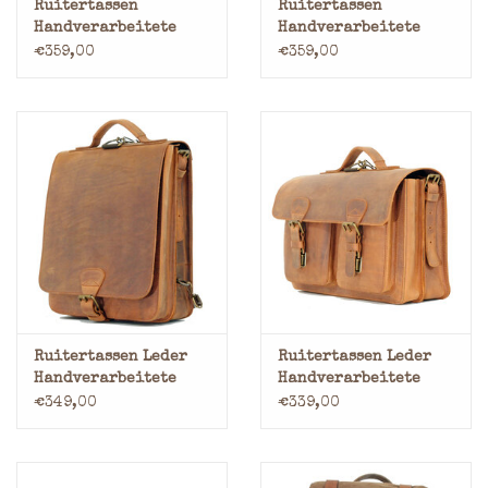
Ruitertassen
Ruitertassen
Handverarbeitete
Handverarbeitete
Leder Rolltop
Leder Rolltop
€359,00
€359,00
Rucksack Braun
Rucksack
Ruitertassen Leder
Ruitertassen Leder
Handverarbeitete
Handverarbeitete
Rucksack
Umhängetasche
€349,00
€339,00
Umhängetasche 2
Rucksack 2 Fachs
Fachs