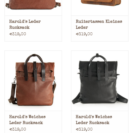
Harold's Leder
Ruitertassen Kleines
Rucksack
Leder
Umhängetasche
Handverarbeitete
€319,00
€319,00
Arbeitstasche Flap
Umhängetasche
Rucksack 1 Fach
Harold's Weiches
Harold's Weiches
Leder Rucksack
Leder Rucksack
Rolltop Groß Hoch
Rolltop Groß Hoch
€319,00
€319,00