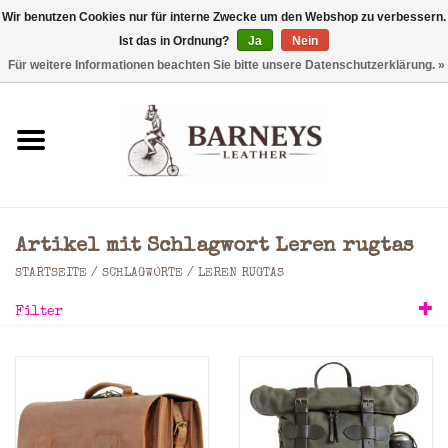
Wir benutzen Cookies nur für interne Zwecke um den Webshop zu verbessern.
Ist das in Ordnung?
Ja
Nein
0 Artikel - €0,00
Für weitere Informationen beachten Sie bitte unsere Datenschutzerklärung. »
Startseite
Geldbörse
Laptoptaschen
Artikel mit Schlagwort Leren rugtas
Rucksäcke
STARTSEITE
/
SCHLAGWORTE
/
LEREN RUGTAS
Filter
Schultertaschen
Taschen
Accessoires