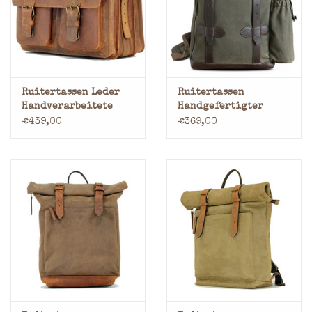
Marken
Ruitertassen Leder
Ruitertassen
Handverarbeitete
Handgefertigter
Umhängetasche
Rucksack Overland
€439,00
€369,00
Rucksack 3 Fachs
British Millerain