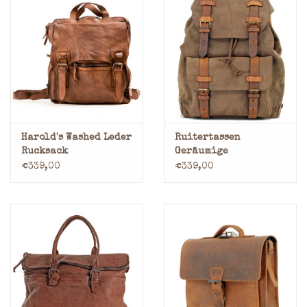
Harold's Washed Leder
Ruitertassen
Rucksack
Geräumige
Handverarbeitete
€339,00
€339,00
Leder Rucksack Braun