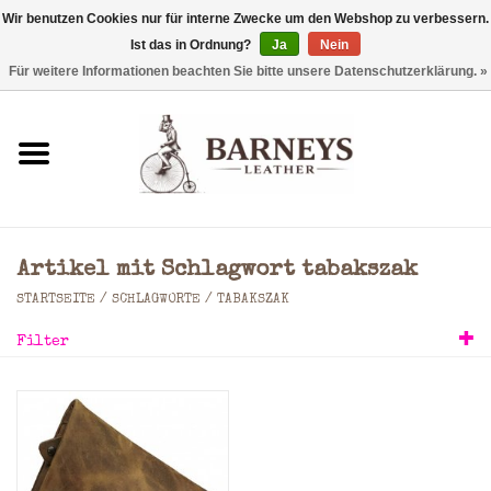
Wir benutzen Cookies nur für interne Zwecke um den Webshop zu verbessern.
Ist das in Ordnung?
Ja
Nein
0 Artikel - €0,00
Für weitere Informationen beachten Sie bitte unsere Datenschutzerklärung. »
Startseite
Geldbörse
Laptoptaschen
Artikel mit Schlagwort tabakszak
Rucksäcke
STARTSEITE
/
SCHLAGWORTE
/
TABAKSZAK
Filter
Schultertaschen
Taschen
Accessoires