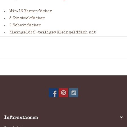
Min.16 Kartenfächer
5 Einsteckfächer
2 Scheinfächer
Kleingeld: 2-teiliges Kleingeldfach mit
Reißverschluss
Material: Rindleder
Maße: 10,5 x 17,5 x 4,0 cm = (H x B x T)
Farbe: Multicolor
Möchten Sie dieses Produkt gravieren lassen? Geben Sie
Ihre Wünsche bitte im Kommentarfeld des
Bestellformulars an. Nennen Sie dabei die gewünschte
Position, die Größe (maximal 7,5 x 7,5 cm) sowie die
Schriftart. Klicken Sie
hier
für eine Übersicht häufig
verwendeter Schriftarten und weitere Informationen
Informationen
zur Gravur.