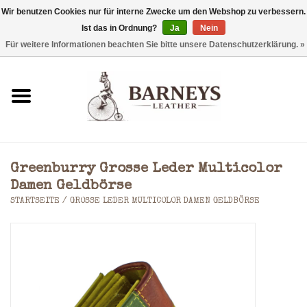
Wir benutzen Cookies nur für interne Zwecke um den Webshop zu verbessern.
Ist das in Ordnung?
Ja
Nein
0 Artikel - €0,00
Für weitere Informationen beachten Sie bitte unsere Datenschutzerklärung. »
Startseite
Geldbörse
Laptoptaschen
Greenburry Grosse Leder Multicolor
Rucksäcke
Damen Geldbörse
STARTSEITE
/
GROSSE LEDER MULTICOLOR DAMEN GELDBÖRSE
Schultertaschen
Taschen
Accessoires