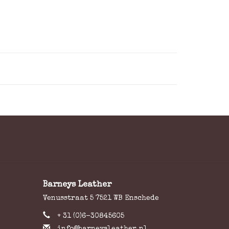
Barneys Leather
Venusstraat 5 7521 WB Enschede
+ 31 (0)6-30845605
info@barneysleather.nl