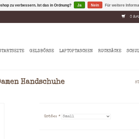
shop zu verbessern. Ist das in Ordnung?
Ja
Nein
Für weitere Inform
0 Art
STARTSEITE
GELDBÖRSE
LAPTOPTASCHEN
RUCKSÄCKE
SCHU
 Damen Handschuhe
S
Größe:
*