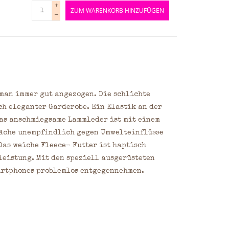
+
ZUM WARENKORB HINZUFÜGEN
-
man immer gut angezogen. Die schlichte
ch eleganter Garderobe. Ein Elastik an der
Das anschmiegsame Lammleder ist mit einem
läche unempfindlich gegen Umwelteinflüsse
Das weiche Fleece- Futter ist haptisch
leistung. Mit den speziell ausgerüsteten
artphones problemlos entgegennehmen.