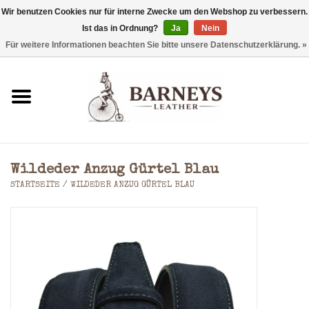
Wir benutzen Cookies nur für interne Zwecke um den Webshop zu verbessern.
Ist das in Ordnung?
Ja
Nein
0 Artikel - €0,00
Für weitere Informationen beachten Sie bitte unsere Datenschutzerklärung. »
Startseite
Geldbörse
Laptoptaschen
Wildeder Anzug Gürtel Blau
Rucksäcke
STARTSEITE
/
WILDEDER ANZUG GÜRTEL BLAU
Schultertaschen
Taschen
Accessoires