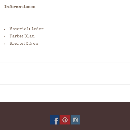
Informationen
Material: Leder
Farbe: Blau
Breite: 3.5 cm
Möchten Sie dieses Produkt gravieren lassen? Geben Sie
Ihre Wünsche bitte im Kommentarfeld des
Bestellformulars an. Nennen Sie dabei die gewünschte
Position, die Größe (maximal 7,5 x 7,5 cm) sowie die
Schriftart. Klicken Sie
hier
für eine Übersicht häufig
verwendeter Schriftarten und weitere Informationen
zur Gravur.