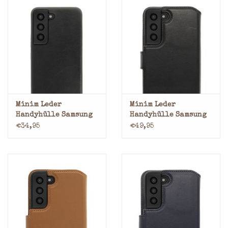
Minim Leder
Minim Leder
Handyhülle Samsung
Handyhülle Samsung
S22 Back Cover
S22 2 in 1 Wallet Case
€34,95
€49,95
Schwarz
Schwarz