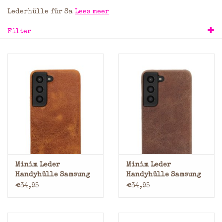
Lederhülle für Sa
Lees meer
Marken
Filter
Minim Leder
Minim Leder
Handyhülle Samsung
Handyhülle Samsung
S22 Back Cover Cognac
S22 Back Cover Braun
€34,95
€34,95