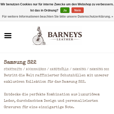
Wir benutzen Cookies nur für interne Zwecke um den Webshop zu verbessern.
Ist das in Ordnung?
Ja
Nein
0 Artikel - €0,00
Für weitere Informationen beachten Sie bitte unsere Datenschutzerklärung. »
Startseite
Geldbörse
Laptoptaschen
Samsung S22
Rucksäcke
STARTSEITE
/
ACCESSOIRES
/
HANDYHÜLLE
/
SAMSUNG
/
SAMSUNG S22
Betritt die Welt raffinierter Schutzhüllen mit unserer
Schultertaschen
exklusiven Kollektion für das Samsung S22.
Entdecke die perfekte Kombination aus luxuriösem
Taschen
Leder, durchdachtem Design und personalisierten
Gravuren für eine einzigartige Note.
Accessoires