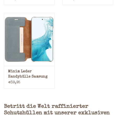
Minim Leder
Handyhülle Samsung
S22 Bookcase Blau
€39,95
Betritt die Welt raffinierter
Schutzhüllen mit unserer exklusiven